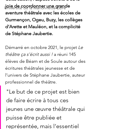
joie de coordonner une grande 
Université de la Marionnette Libre
aventure théâtrale avec les écoles de 
Gurmençon, Ogeu, Buzy, les collèges 
d’Arette et Mauléon, et la complicité 
de Stéphane Jaubertie.
Démarré en octobre 2021, le projet 
Le 
théâtre ça s'écrit aussi !
 a réuni 145 
élèves de Béarn et de Soule autour des 
écritures théâtrales jeunesse et de 
l’univers de Stéphane Jaubertie, auteur 
professionnel de théâtre. 
"Le but de ce projet est bien 
de faire écrire à tous ces 
jeunes une œuvre théâtrale qui 
puisse être publiée et 
représentée, mais l’essentiel 