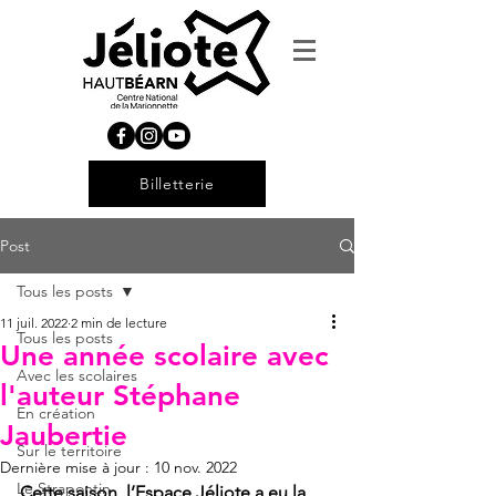
Billetterie
Post
Tous les posts
11 juil. 2022
2 min de lecture
Tous les posts
Une année scolaire avec
Avec les scolaires
l'auteur Stéphane
En création
Jaubertie
Sur le territoire
Dernière mise à jour :
10 nov. 2022
Le Strapontin
Cette saison, l’Espace Jéliote a eu la 