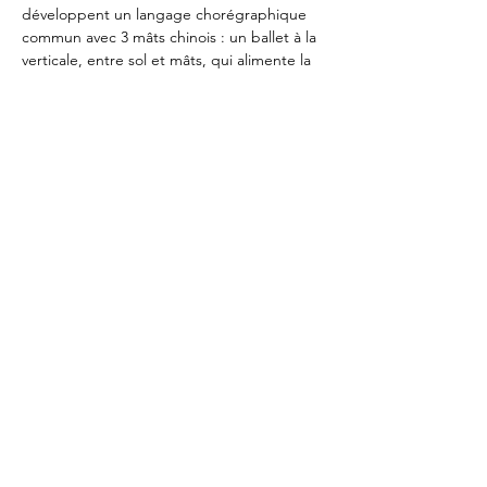
développent un langage chorégraphique 
commun avec 3 mâts chinois : un ballet à la 
verticale, entre sol et mâts, qui alimente la 
tension et l’émotion. Un spectacle plein 
d’amour, de complicité, d’intimité et de 
rires !
Rue de la Poste
64400 Oloron Sainte-Marie
jeliote@hautbearn.fr
05 59 39 98 68
Recevoir notre newsletter
© Espace Jéliote
Centre National de la Marionnette
Mentions légales
Espace Pro