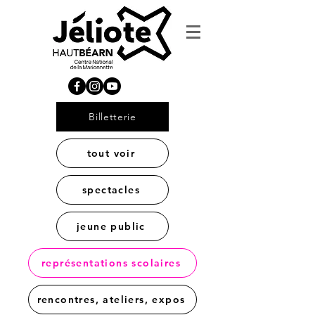
Billetterie
tout voir
spectacles
jeune public
représentations scolaires
rencontres, ateliers, expos