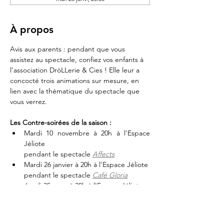
À propos
Avis aux parents : pendant que vous 
assistez au spectacle, confiez vos enfants à 
l’association DròLLerie & Cies ! Elle leur a 
concocté trois animations sur mesure, en 
lien avec la thématique du spectacle que 
vous verrez.
Les Contre-soirées de la saison :
Mardi 10 novembre à 20h à l'Espace 
Jéliote
pendant le spectacle 
Affects
Mardi 26 janvier à 20h à l'Espace Jéliote
pendant le spectacle 
Café Gloria
Jeudi 25 mars à 20h à l'Espace Jéliote
pendant le spectacle 
Birja
--