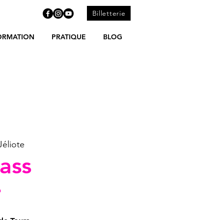
Billetterie
ORMATION
PRATIQUE
BLOG
éliote
ass
r