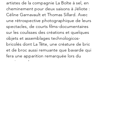
artistes de la compagnie La Boîte à sel, en
cheminement pour deux saisons à Jéliote :
Céline Garnavault et Thomas Sillard. Avec
une rétrospective photographique de leurs
spectacles, de courts films-documentaires
sur les coulisses des créations et quelques
objets et assemblages technologicos-
bricolés dont La Tête, une créature de bric
et de broc aussi remuante que bavarde qui
fera une apparition remarquée lors du
vernissage !
Exposition ouverte les mercredis et samedis
du 9 au 23 novembre, de 16h à 19h, et les
soirs de spectacle
Vernissage le mercredi 6 nov à 19h - Gratuit
Rue de la Poste
64400 Oloron Sainte-Marie
jeliote@hautbearn.fr