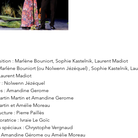
ition : Marlène Bouniort, Sophie Kastelnik, Laurent Madiot
 Marlène Bouniort (ou Nolwenn Jézéquel) , Sophie Kastelnik, La
 Laurent Madiot
r : Nolwenn Jézéquel
res : Amandine Gerome
Martin Martin et Amandine Gerome
artin et Amélie Moreau
cture : Pierre Paillès
ratrice : Ivraie Le Goïc
ts spéciaux : Chrystophe Vergnaud
 : Amandine Gérome ou Amélie Moreau