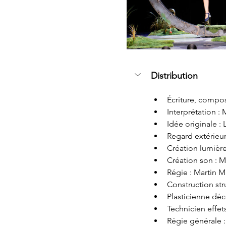
Distribution
Écriture, compos
Interprétation :
Idée originale :
Regard extérieu
Création lumiè
Création son : 
Régie : Martin M
Construction stru
Plasticienne déco
Technicien effe
Régie générale