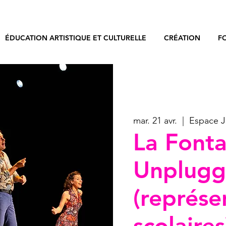
ÉDUCATION ARTISTIQUE ET CULTURELLE
CRÉATION
F
mar. 21 avr.
  |  
Espace J
La Fonta
Unplug
(représe
scolaires