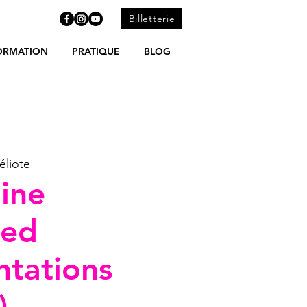
Billetterie
ORMATION
PRATIQUE
BLOG
éliote
ine
ged
ntations
)