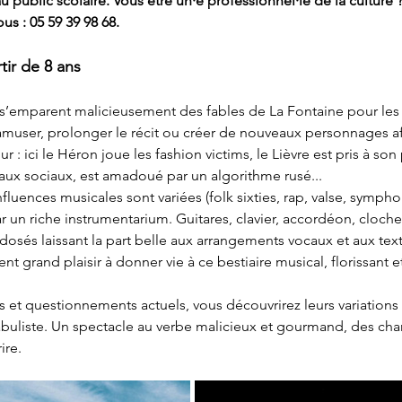
 public scolaire. Vous être un·e professionnel·le de la culture ?
us : 05 59 39 98 68.
tir de 8 ans
s’emparent malicieusement des fables de La Fontaine pour les r
amuser, prolonger le récit ou créer de nouveaux personnages afi
: ici le Héron joue les fashion victims, le Lièvre est pris à son
aux sociaux, est amadoué par un algorithme rusé...
influences musicales sont variées (folk sixties, rap, valse, symph
par un riche instrumentarium. Guitares, clavier, accordéon, cloche
osés laissant la part belle aux arrangements vocaux et aux text
t grand plaisir à donner vie à ce bestiaire musical, florissant et
és et questionnements actuels, vous découvrirez leurs variations
fabuliste. Un spectacle au verbe malicieux et gourmand, des cha
ire.