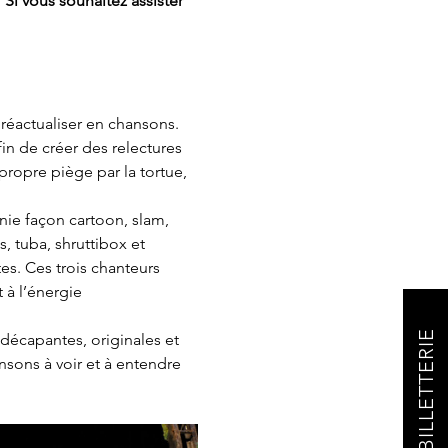
 Si vous souhaitez assister 
éactualiser en chansons. 
n de créer des relectures 
 propre piège par la tortue, 
onie façon cartoon, slam, 
s, tuba, shruttibox et 
es. Ces trois chanteurs 
 à l’énergie 
BILLETTERIE
 décapantes, originales et 
nsons à voir et à entendre 