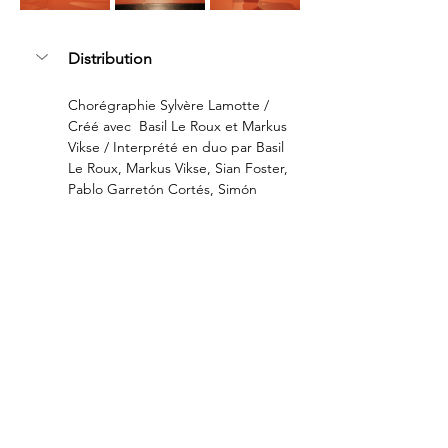
Distribution
Chorégraphie Sylvère Lamotte / 
Créé avec  Basil Le Roux et Markus 
Vikse / Interprété en duo par Basil 
Le Roux, Markus Vikse, Sian Foster, 
Pablo Garretón Cortés, Simón 
Aravena, Matthis Walczak, Julien 
Desfonds, Jui-Hung Li, Ignacio 
Jimenez, Enrique Rosenman et 
Antonin Lebon en alternance
Régie Clément Janvier ou Sébastien 
Gourdier ou Lucas Veriepe ou 
Julien Guenoux ou Emmanuel 
Laborde ou Simon Fouché ou 
Quentin Régnier en alternance / 
Création son Louise Blancardi / 
Création costumes Marion 
Vasnesch, Alexandra Langlois et 