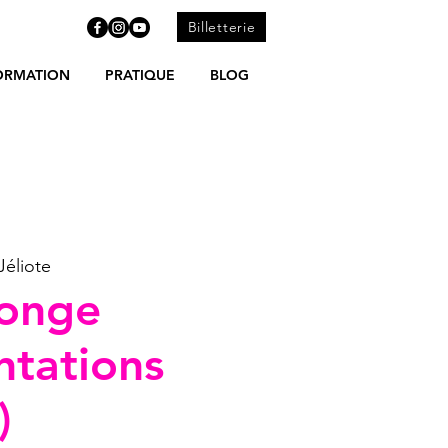
Billetterie
ORMATION
PRATIQUE
BLOG
Jéliote
onge
ntations
)