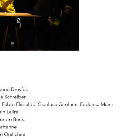
rine Dreyfus
e Schreiber
n Fabre Elissalde, Gianluca Girolami, Federica Miani
n Lalire
Aurore Beck
Caffenne
 Quilichini