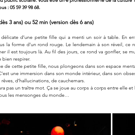
 public scolaire. Vous être un·e professionnel·le de la culture ?
us : 05 59 39 98 68.
dès 3 ans) ou 52 min (version dès 6 ans)
re délicate d’une petite fille qui a menti un soir à table. En e
 la forme d’un rond rouge. Le lendemain à son réveil, ce rond
er il est toujours là. Au fil des jours, ce rond va gonfler, se mu
 bien respirer.
e de cette petite fille, nous plongeons dans son espace mental
’est une immersion dans son monde intérieur, dans son obses
êves, d’hallucinations, de cauchemars.
pas un traître mot. Ça se joue au corps à corps entre elle et lu
t tous les mensonges du monde…