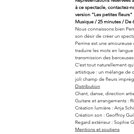
Réprésentations réservées au
à ce spectacle, contactez-no
version "Les petites fleurs"
Musique / 25 minutes / De 6
Nous connaissons bien Perri
son désir de créer un specta
Perrine est une amoureuse du 
traduire les mots en langue 
transmission des berceuses
C’est tout naturellement qu’
artistique : un mélange de c
joli champ de fleurs imprég
Distribution
Chant, danse, direction artis
Guitare et arrangements : R
Création lumière : Anja Sch
Création son : Geoffroy Gu
Regard extérieur : Sophie G
Mentions et soutiens