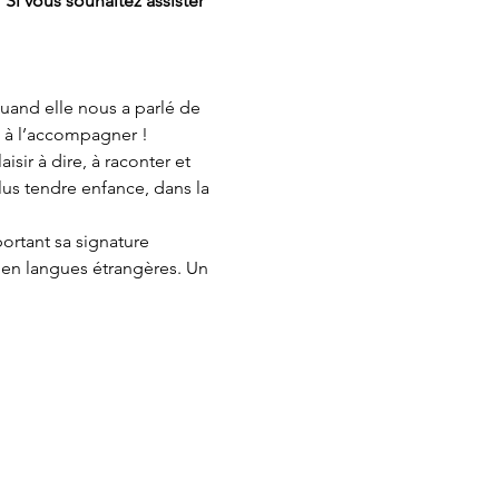
 Si vous souhaitez assister 
uand elle nous a parlé de 
t à l’accompagner !
sir à dire, à raconter et 
lus tendre enfance, dans la 
ortant sa signature 
, en langues étrangères. Un 