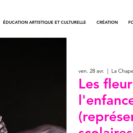
ÉDUCATION ARTISTIQUE ET CULTURELLE
CRÉATION
F
ven. 28 avr.
  |  
La Chape
Les fleu
l'enfanc
(représe
scolaires