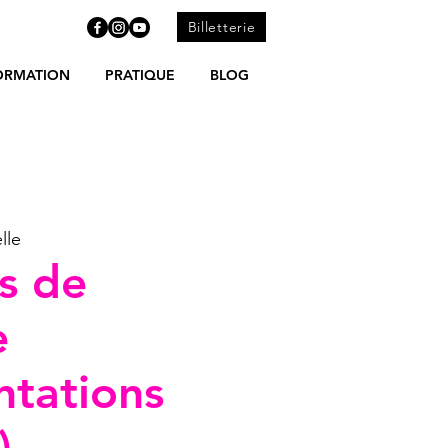
Billetterie
ORMATION
PRATIQUE
BLOG
lle
rs de
e
ntations
)