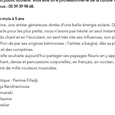
 public scolaire. Vous être un·e professionnel·le de la culture ?
us : 05 59 39 98 68.
 mois à 5 ans
ne, une artiste généreuse dotée d’une belle énergie solaire. Q
cle pour les plus petits, nous n’avons pas hésité un seul instan
chant et en l’écoutant, on sent très vite ses influences, son plai
Fon de par ses origines béninoises : l’artiste a baigné, dès sa p
 et des comptines.
elle souhaite aujourd’hui partager ses paysages fleuris en y app
hant, danse et percussions corporelles, en français, en occitan
né de mille couleurs musicales.
tique : Perrine Fifadji
ija Randrianivosa
imanski
illaume
relier