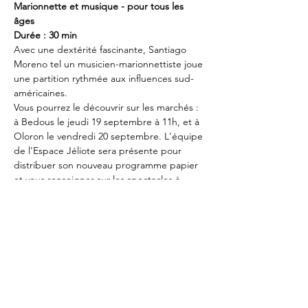
Marionnette et musique - pour tous les 
âges
Durée : 30 min
Avec une dextérité fascinante, Santiago 
Moreno tel un musicien-marionnettiste joue 
une partition rythmée aux influences sud-
américaines.
Vous pourrez le découvrir sur les marchés : 
à Bedous le jeudi 19 septembre à 11h, et à 
Oloron le vendredi 20 septembre. L'équipe 
de l'Espace Jéliote sera présente pour 
distribuer son nouveau programme papier 
et vous renseigner sur les spectacles à 
venir...
Cet événement est un préambule avant 
notre 
Ouverture de saison
, le samedi 21 
septembre (spectacles gratuits pour 
grands et petits, dans l'espace public à 
Oloron)