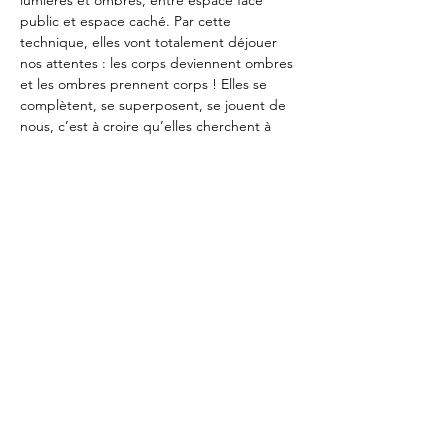
lumières et ombres, entre espace face 
public et espace caché. Par cette 
technique, elles vont totalement déjouer 
nos attentes : les corps deviennent ombres 
et les ombres prennent corps ! Elles se 
complètent, se superposent, se jouent de 
nous, c’est à croire qu’elles cherchent à 
s'affranchir de tout… même de la lumière !
C’est simplement magique, drôle et 
intelligent : un enchantement pour petits 
et grands !
Distribution
Jeu et construction : Sarah Chaudon, Clara 
Palau y Herrero
Dramaturgie : Tobias Tönjes
Idee : Sarah Chaudon, Clara Palau y 
Herrero, Tobias Tönjes
Mentions et soutiens
À lire ici
Photo © Florian Feisel 