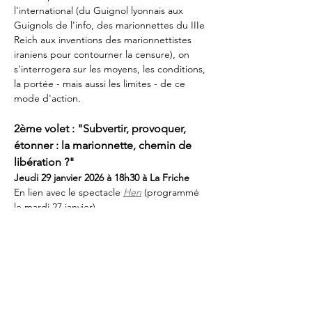
l'international (du Guignol lyonnais aux 
Guignols de l'info, des marionnettes du IIIe 
Reich aux inventions des marionnettistes 
iraniens pour contourner la censure), on 
s'interrogera sur les moyens, les conditions, 
la portée - mais aussi les limites - de ce 
mode d'action.
2ème volet : "Subvertir, provoquer, 
étonner : la marionnette, chemin de 
libération ?"
Jeudi 29 janvier 2026 à 18h30 à La Friche
En lien avec le spectacle 
Hen
 (programmé 
le mardi 27 janvier)
Gratuit, inscription conseillée : 
com.jeliote@hautbearn.fr
 ou 05 59 39 98 68
_____
Nouveau : l'Université de la 