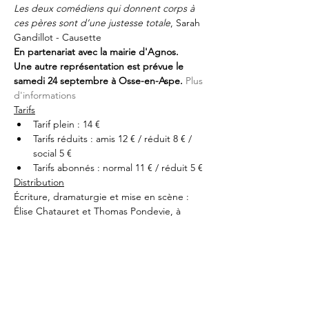
Les deux comédiens qui donnent corps à 
ces pères sont d’une justesse totale
, Sarah 
Gandillot - Causette
En partenariat avec la mairie d'Agnos.
Une autre représentation est prévue le 
samedi 24 septembre à Osse-en-Aspe. 
Plus 
d'informations
Tarifs
Tarif plein : 14 €
Tarifs réduits : amis 12 € / réduit 8 € / 
social 5 €
Tarifs abonnés : normal 11 € / réduit 5 €
Distribution
Écriture, dramaturgie et mise en scène : 
Élise Chatauret et Thomas Pondevie, à 
partir d’entretiens réalisés avec des 
habitants de Sevran et de Malakoff.
Avec : Laurent Barbot et Iannis Haillet
Scénographie : Charles Chauvet et Jori 
Desq
Conception graphique et costumes : 