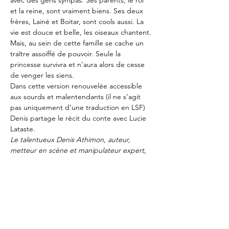
avec des gens sympas. Ses parents, le roi 
et la reine, sont vraiment biens. Ses deux 
frères, Lainé et Boitar, sont cools aussi. La 
vie est douce et belle, les oiseaux chantent. 
Mais, au sein de cette famille se cache un 
traître assoiffé de pouvoir. Seule la 
princesse survivra et n’aura alors de cesse 
de venger les siens.
Dans cette version renouvelée accessible 
aux sourds et malentendants (il ne s’agit 
pas uniquement d’une traduction en LSF) 
Denis partage le récit du conte avec Lucie 
Lataste.
Le talentueux Denis Athimon, auteur, 
metteur en scène et manipulateur expert, 
interprète ce petit bijou de simplicité et de 
précision.
 Télérama
C'est tordant, poilant, à pleurer de joie et 
rire aux larmes, et même à s'étouffer de 
plaisir et se faire hara-kiri de nostalgie. 
Dfdanse
Distribution