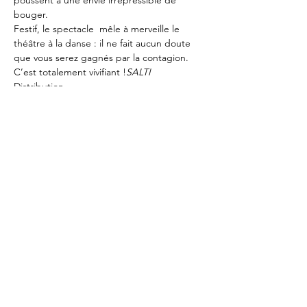
poussent à une envie irrépressible de 
bouger.
Festif, le spectacle 
 mêle à merveille le 
théâtre à la danse : il ne fait aucun doute 
que vous serez gagnés par la contagion. 
C’est totalement vivifiant !
SALTI
Distribution
Conception, mise scène, chorégraphie : 
Brigitte Seth et Roser Montlló Guberna
Texte : Montllo / Seth
Lumières : Guillaume Tesson
Musiques : Hugues Laniesse
Musiques additionnelles : Bruno Courtin et 
musiques traditionnelles italiennes
Avec les acteurs et danseurs : Jim 
Couturier, Louise Hakim, Lisa Martinez
Mentions et soutiens
À lire ici
Photo © Christophe Raynaud de Lage