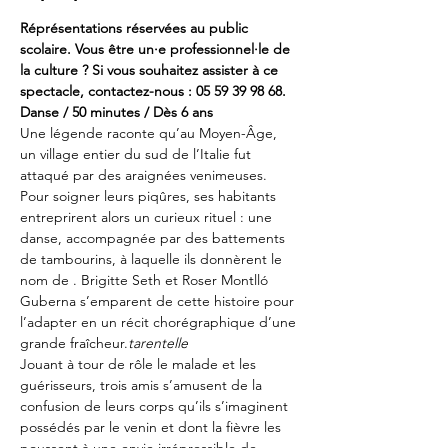
Réprésentations réservées au public 
scolaire. Vous être un·e professionnel·le de 
la culture ? Si vous souhaitez assister à ce 
spectacle, contactez-nous : 05 59 39 98 68.
Danse / 50 minutes / Dès 6 ans
Une légende raconte qu’au Moyen-Âge, 
un village entier du sud de l’Italie fut 
attaqué par des araignées venimeuses. 
Pour soigner leurs piqûres, ses habitants 
entreprirent alors un curieux rituel : une 
danse, accompagnée par des battements 
de tambourins, à laquelle ils donnèrent le 
nom de 
. Brigitte Seth et Roser Montlló 
Guberna s’emparent de cette histoire pour 
l’adapter en un récit chorégraphique d’une 
grande fraîcheur.
tarentelle
Jouant à tour de rôle le malade et les 
guérisseurs, trois amis s’amusent de la 
confusion de leurs corps qu’ils s’imaginent 
possédés par le venin et dont la fièvre les 