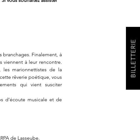
 Si vous souhaitez assister 
BILLETTERIE
 branchages. Finalement, à 
 viennent à leur rencontre. 
 les marionnettistes de la 
tte rêverie poétique, vous 
ements qui vient susciter 
ps d’écoute musicale et de 
MARPA de Lasseube.