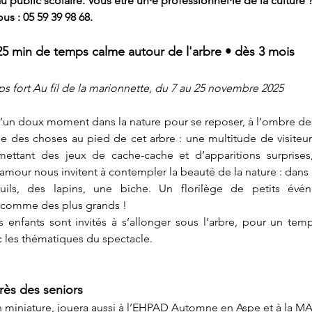
 public scolaire. Vous être un·e professionnel·le de la culture ?
us : 05 59 39 98 68.
25 min de temps calme autour de l'arbre • dès 3 mois
s fort Au fil de la marionnette, du 7 au 25 novembre 2025
’un doux moment dans la nature pour se reposer, à l’ombre des
sse des choses au pied de cet arbre : une multitude de visiteurs
ettant des jeux de cache-cache et d’apparitions surprises,
ur nous invitent à contempler la beauté de la nature : dans ce
uils, des lapins, une biche. Un florilège de petits évén
s comme des plus grands ! 
es enfants sont invités à s’allonger sous l’arbre, pour un tem
ec les thématiques du spectacle.
rès des seniors
on miniature, jouera aussi à l’EHPAD Automne en Aspe et à la 