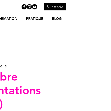
Billetterie
ORMATION
PRATIQUE
BLOG
elle
rbre
ntations
)