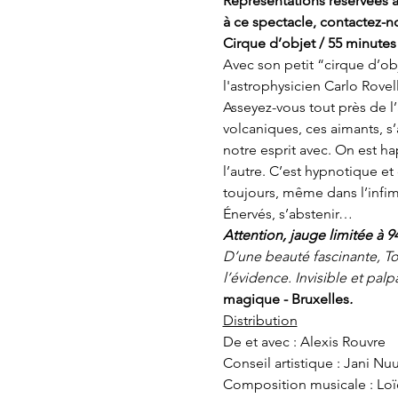
Réprésentations réservées au
à ce spectacle, contactez-no
Cirque d’objet / 55 minutes
Avec son petit “cirque d’obj
l'astrophysicien Carlo Rove
Asseyez-vous tout près de l’a
volcaniques, ces aimants, s
notre esprit avec. On est h
l’autre. C’est hypnotique e
toujours, même dans l’inf
Énervés, s’abstenir…
Attention, jauge limitée à 9
D’une beauté fascinante, Tou
l’évidence. Invisible et pal
magique - Bruxelles
. 
Distribution
De et avec : Alexis Rouvre
Conseil artistique : Jani Nu
Composition musicale : Lo