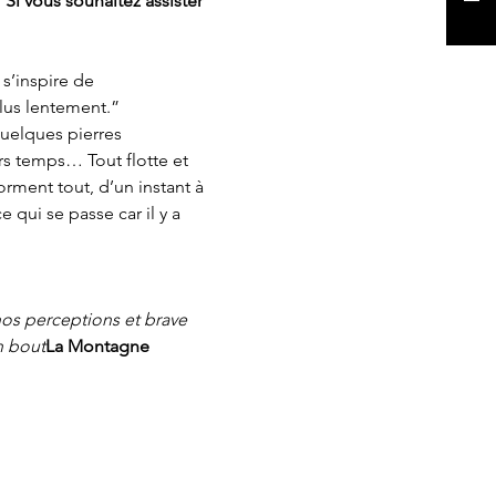
 Si vous souhaitez assister 
s’inspire de 
plus lentement.”
quelques pierres 
rs temps… Tout flotte et 
rment tout, d’un instant à 
qui se passe car il y a 
nos perceptions et brave 
n bout
La Montagne 