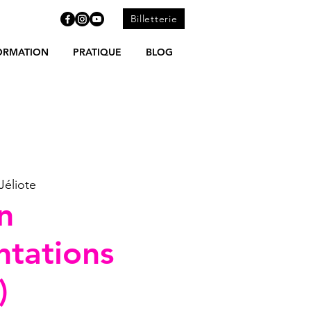
Billetterie
ORMATION
PRATIQUE
BLOG
Jéliote
n
ntations
)