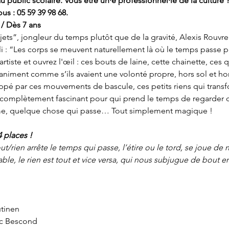
 public scolaire. Vous être un·e professionnel·le de la culture ?
us : 05 59 39 98 68.
 / Dès 7 ans
ets”, jongleur du temps plutôt que de la gravité, Alexis Rouvre 
lli : “Les corps se meuvent naturellement là où le temps passe 
rtiste et ouvrez l'œil : ces bouts de laine, cette chainette, ces 
’animent comme s’ils avaient une volonté propre, hors sol et ho
appé par ces mouvements de bascule, ces petits riens qui transfo
t complètement fascinant pour qui prend le temps de regarder ce 
ime, quelque chose qui passe… Tout simplement magique !
4 places !
t/rien arrête le temps qui passe, l’étire ou le tord, se joue de 
pable, le rien est tout et vice versa, qui nous subjugue de bout e
utinen
ïc Bescond