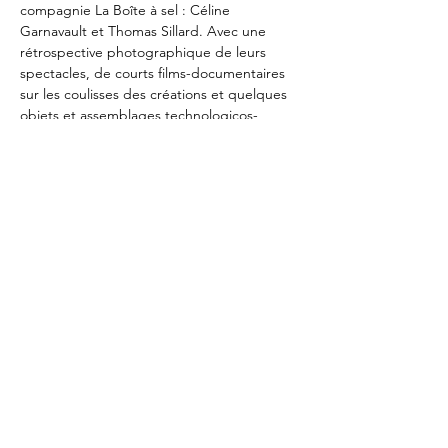
compagnie La Boîte à sel : Céline 
Garnavault et Thomas Sillard. Avec une 
rétrospective photographique de leurs 
spectacles, de courts films-documentaires 
sur les coulisses des créations et quelques 
objets et assemblages technologicos-
bricolés à manipuler !
Exposition ouverte les mercredis et 
samedis du 9 au 20 novembre
de 16h à 19h, et les soirs de spectacle
Visite gratuite
Dans le cadre de notre temps fort 
Au fil de 
la marionnette
, du 6 au 27 novembre
Compagnie en cheminement : La Boîte à 
sel est notre compagnie associée pour 
deux saisons !