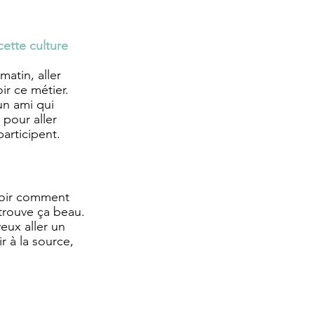
ette culture 
matin, aller 
ir ce métier. 
un ami qui 
pour aller 
articipent. 
 voir comment 
 trouve ça beau. 
veux aller un 
 à la source, 