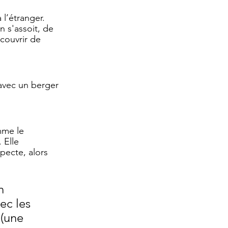
 l’étranger.
 s'assoit, de 
couvrir de 
 avec un berger 
mme le 
 Elle 
specte, alors 
n 
ec les 
 (une 