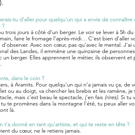
).
is-tu d’aller pour quelqu'un qui a envie de connaître c
 ?
u trois jours à côté d’un berger. Le voir se lever à 5h du 
a main, faire le fromage l’après-midi… C'est bien d’aller vo
 d'observer. Avec son cœur, pas qu'avec le mental. J’ai 
gional des Landes, il emmène une quinzaine de personnes 
c un berger. Elles apprennent le métier, ils observent et p
.
ts, dans le coin ?
rgers, à Aramits. Pour quelqu’un qui n’a jamais vu ça, de
fflet ou au doigt, va chercher les brebis et les ramène, je
cle, mais c’est beau le spectacle, j’en fais 
(rires)
. Si tu 
tu te promènes dans la montagne l'été, tu peux aller voir
ont là. 
 t’a donné en tant qu'artiste, et qui te reste en tête ?
vient du cœur, ne le retiens jamais.