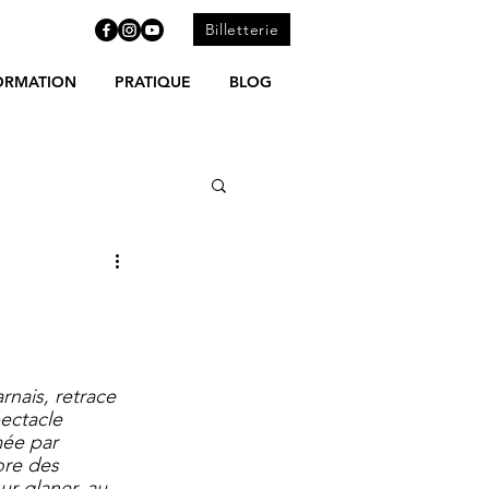
Billetterie
ORMATION
PRATIQUE
BLOG
rnais, retrace 
ectacle 
ée par 
ore des 
r glaner, au 