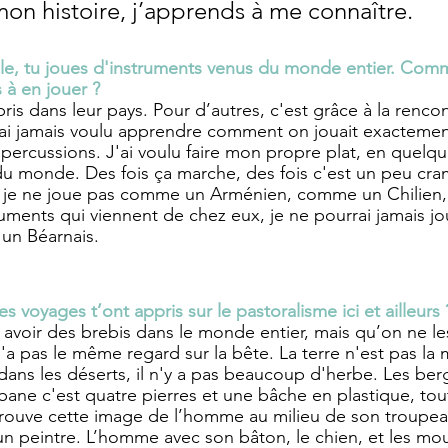
mon histoire, j’apprends à me connaître.
le, tu joues d'instruments venus du monde entier. Comm
 à en jouer ?
ppris dans leur pays. Pour d’autres, c'est grâce à la renco
'ai jamais voulu apprendre comment on jouait exactemen
 percussions. J'ai voulu faire mon propre plat, en quelqu
u monde. Des fois ça marche, des fois c'est un peu cra
ais je ne joue pas comme un Arménien, comme un Chilie
ruments qui viennent de chez eux, je ne pourrai jamais 
un Béarnais.
s voyages t’ont appris sur le pastoralisme ici et ailleurs 
avoir des brebis dans le monde entier, mais qu’on ne le
a pas le même regard sur la bête. La terre n'est pas l
dans les déserts, il n'y a pas beaucoup d'herbe. Les ber
bane c'est quatre pierres et une bâche en plastique, tou
trouve cette image de l’homme au milieu de son troupea
un peintre. L’homme avec son bâton, le chien, et les mou