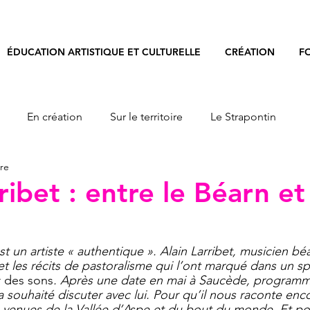
ÉDUCATION ARTISTIQUE ET CULTURELLE
CRÉATION
F
En création
Sur le territoire
Le Strapontin
ure
re
ribet : entre le Béarn et
st un artiste « authentique ». Alain Larribet, musicien béa
et les récits de pastoralisme qui l’ont marqué dans un sp
 des sons
. Après une date en mai à Saucède, programm
a souhaité discuter avec lui. Pour qu’il nous raconte enc
, venues de la Vallée d’Aspe et du bout du monde. Et pou