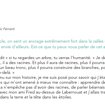
c Ferranti
cle, on sent un ancrage extrêmement fort dans la vallée d
 envie d'ailleurs. Est-ce que tu peux nous parler de cet 
dit « si tu regardes un arbre, tu verras l'humanité. » Je
il a des racines. Et plus il aura de racines, plus il pourr
a un beau tronc, plus il pourra construire des branches, po
-delà. » 
enu sur mon histoire, je me suis posé pour savoir qui j'éta
es qui m'ont amené à mieux me connaître : apprendre de 
 n'empêche pas d'avoir des racines, de parler béarnais. 
 avec mon ami Fred au-dessus de Laberrouat et j’allais trai
dans la terre et la tête dans les étoiles.