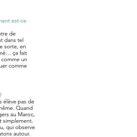
ent est-ce 
ntre de 
t dans tel 
e sorte, en 
mé… ça fait 
n, comme un 
jouer comme 
? 
s élève pas de 
a même. Quand 
gers au Maroc, 
t simplement. 
u, qui observe 
tons autour. 