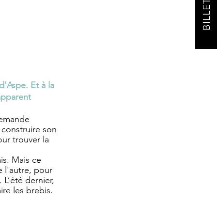
BILLETTERIE
'Aspe. Et à la 
apparent 
 demande 
a construire son 
ur trouver la 
is. Mais ce 
l'autre, pour 
L’été dernier, 
re les brebis. 