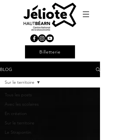
Billetterie
BLOG
Sur le territoire
Tous les posts
Avec les scolaires
En création
Sur le territoire
Le Strapontin