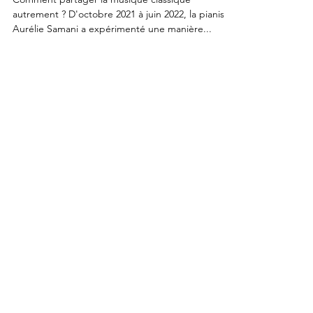
dans les villages du Haut-
Béarn
Comment partager la musique classique
autrement ? D'octobre 2021 à juin 2022, la pianiste
Aurélie Samani a expérimenté une manière...