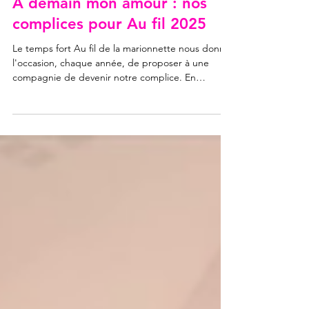
22 déc. 2025
2 min de lecture
À demain mon amour : nos
complices pour Au fil 2025
Le temps fort Au fil de la marionnette nous donne
l'occasion, chaque année, de proposer à une
compagnie de devenir notre complice. En
novembre 2025, c'est la compagnie À demain mon
amour que nous avons accueillie dix jours durant
pour trois spectacles et une masterclass. Retours
sur ces moments de partage, sous l'oeil de
Clément Herbaux, photographe. Un mot sur la
compagnie La compagnie À demain mon amour a
été fondée en 2022 par Mila Baleva, Pierre Tual et
Guillaume Hunout,