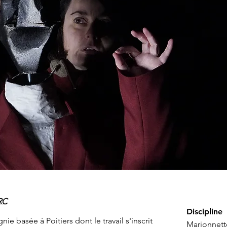
RC
Discipline
 basée à Poitiers dont le travail s'inscrit
Marionnett