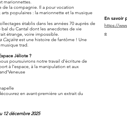
et marionnettes.
e de la compagnie. Il a pour vocation
 arts populaires : la marionnette et la musique
En savoir 
collectages établis dans les années 70 auprès de
https://ww
 bal du Cantal dont les anecdotes de vie
e
rait étrange, voire impossible.
a Caçaïre
est une histoire de fantôme ! Une
 musique trad.
'Espace Jéliote ?
nous poursuivrons notre travail d’écriture de
ort à l’espace, à la manipulation et aux
rand'Veneuse
hapelle
 découvrez en avant-première un extrait du
 au 12 décembre 2025