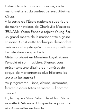
Entrez dans le monde du cirque, de la 
marionnette et du burlesque avec
 Minimal 
Circus.
À la sortie de l'École nationale supérieure 
de marionnettistes de Charleville Mèzieres 
(ESNAM), Yoann Pencolé rejoint Yeung Faï, 
un grand maître de la marionnette à gaine 
chinoise. C’est cette technique demandant 
précision et agilité qu’a choisi de privilégier 
l’artiste dans ce spectacle.
Métamorphosé en Monsieur Loyal, Yoann 
Pencolé et son musicien, Silence, vous 
présentent une dizaine de numéros de 
cirque de marionnettes plus hilarants les 
uns que les autres !
Au programme : lions, clowns, acrobates, 
femme à deux têtes et même… l’homme 
canon !
Ici, la magie côtoie l’absurde et la drôlerie 
se mêle à l’étrange. Un spectacle pour rire 
et s’émerveiller en famille.