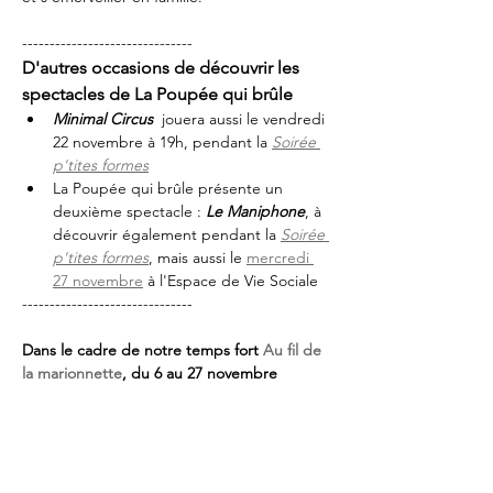
-------------------------------
D'autres occasions de découvrir les 
spectacles de La Poupée qui brûle
Minimal Circus
 jouera aussi le vendredi 
22 novembre à 19h, pendant la 
Soirée 
p'tites formes
La Poupée qui brûle présente un 
deuxième spectacle : 
Le Maniphone
, à 
découvrir également pendant la 
Soirée 
p'tites formes
, mais aussi le 
mercredi 
27 novembre
 à l'Espace de Vie Sociale
-------------------------------
Dans le cadre de notre temps fort 
Au fil de 
la marionnette
, du 6 au 27 novembre