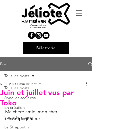
Billetterie
Post
Tous les posts
6 juil. 2023
1 min de lecture
Tous les posts
Juin et juillet vus par
Avec les scolaires
Toko
En création
Ma chère amie, mon cher 
Sur le territoire
accompagnateur
Le Strapontin